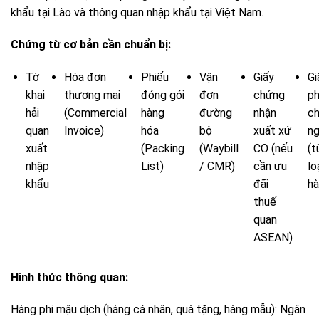
khẩu tại Lào và thông quan nhập khẩu tại Việt Nam.
Chứng từ cơ bản cần chuẩn bị:
Tờ
Hóa đơn
Phiếu
Vận
Giấy
Gi
khai
thương mại
đóng gói
đơn
chứng
p
hải
(Commercial
hàng
đường
nhận
c
quan
Invoice)
hóa
bộ
xuất xứ
n
xuất
(Packing
(Waybill
CO (nếu
(t
nhập
List)
/ CMR)
cần ưu
lo
khẩu
đãi
hà
thuế
quan
ASEAN)
Hình thức thông quan:
Hàng phi mậu dịch (hàng cá nhân, quà tặng, hàng mẫu): Ngân