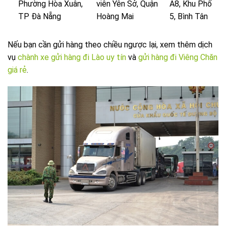
Phường Hòa Xuân,
viên Yên Sở, Quận
A8, Khu Phố
TP Đà Nẵng
Hoàng Mai
5, Bình Tân
Nếu bạn cần gửi hàng theo chiều ngược lại, xem thêm dịch
vụ
chành xe gửi hàng đi Lào uy tín
và
gửi hàng đi Viêng Chăn
giá rẻ
.