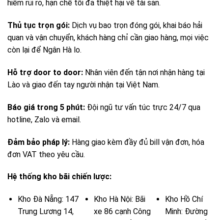
hiểm rủi ro, hạn chế tối đa thiệt hại về tài sản.
Thủ tục trọn gói:
Dịch vụ bao trọn đóng gói, khai báo hải
quan và vận chuyển, khách hàng chỉ cần giao hàng, mọi việc
còn lại để Ngân Hà lo.
Hỗ trợ door to door:
Nhân viên đến tận nơi nhận hàng tại
Lào và giao đến tay người nhận tại Việt Nam.
Báo giá trong 5 phút:
Đội ngũ tư vấn túc trực 24/7 qua
hotline, Zalo và email.
Đảm bảo pháp lý:
Hàng giao kèm đầy đủ bill vận đơn, hóa
đơn VAT theo yêu cầu.
Hệ thống kho bãi chiến lược:
Kho Đà Nẵng: 147
Kho Hà Nội: Bãi
Kho Hồ Chí
Trung Lương 14,
xe 86 cạnh Công
Minh: Đường