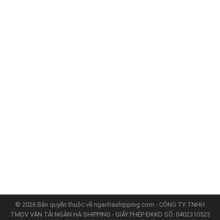
MUA HỘ
Cách thức đặt hàng
Hướng dẫn mua hàng
Chính sách mua hàng
Thời gian nhận được hàng
SHIP HỘ
Mã khách hàng
Thủ tục hải quan
Danh sách đại lý
© 2026 Bản quyền thuộc về nganhashipping.com - CÔNG TY TNHH
TMDV VẬN TẢI NGÂN HÀ SHIPPING - GIẤY PHÉP ĐKKD SỐ: 0402310523