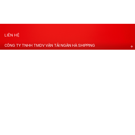
LIÊN HỆ
CÔNG TY TNHH TMDV VẬN TẢI NGÂN HÀ SHIPPING
Địa chỉ: K57 Trần Ngọc Sương, Phường Cẩm Lệ, TP Đà Nẵng, Việt Nam.
Kho ĐN: 147 Trung Lương 14 - Phường Hòa Xuân - TP Đà Nẵng, Việt
Nam
Kho HN : Bãi xe 86 cạnh công viên yên sở quận Hoàng Mai, Hà Nội
Kho HCM: Đ. A8, Khu Phố 5, Bình Tân, Hồ Chí Minh
Mã số thuế : 0402310523
Hotline:
0399194394 - 0968337794
Email:
Nganhashipping@gmail.com