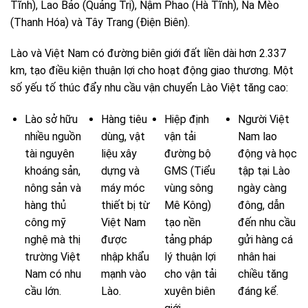
Tĩnh), Lao Bảo (Quảng Trị), Nậm Phao (Hà Tĩnh), Na Mèo
(Thanh Hóa) và Tây Trang (Điện Biên).
Lào và Việt Nam có đường biên giới đất liền dài hơn 2.337
km, tạo điều kiện thuận lợi cho hoạt động giao thương. Một
số yếu tố thúc đẩy nhu cầu vận chuyển Lào Việt tăng cao:
Lào sở hữu
Hàng tiêu
Hiệp định
Người Việt
nhiều nguồn
dùng, vật
vận tải
Nam lao
tài nguyên
liệu xây
đường bộ
động và học
khoáng sản,
dựng và
GMS (Tiểu
tập tại Lào
nông sản và
máy móc
vùng sông
ngày càng
hàng thủ
thiết bị từ
Mê Kông)
đông, dẫn
công mỹ
Việt Nam
tạo nền
đến nhu cầu
nghệ mà thị
được
tảng pháp
gửi hàng cá
trường Việt
nhập khẩu
lý thuận lợi
nhân hai
Nam có nhu
mạnh vào
cho vận tải
chiều tăng
cầu lớn.
Lào.
xuyên biên
đáng kể.