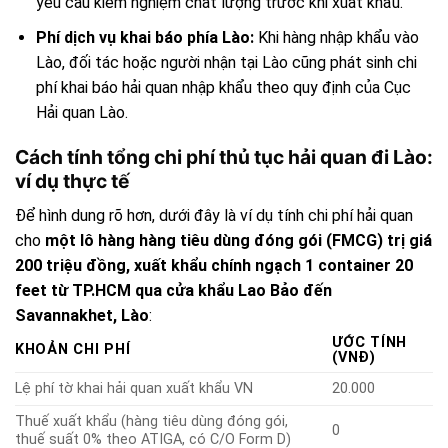
yêu cầu kiểm nghiệm chất lượng trước khi xuất khẩu.
Phí dịch vụ khai báo phía Lào:
Khi hàng nhập khẩu vào
Lào, đối tác hoặc người nhận tại Lào cũng phát sinh chi
phí khai báo hải quan nhập khẩu theo quy định của Cục
Hải quan Lào.
Cách tính tổng chi phí thủ tục hải quan đi Lào:
ví dụ thực tế
Để hình dung rõ hơn, dưới đây là ví dụ tính chi phí hải quan
cho
một lô hàng hàng tiêu dùng đóng gói (FMCG) trị giá
200 triệu đồng, xuất khẩu chính ngạch 1 container 20
feet từ TP.HCM qua cửa khẩu Lao Bảo đến
Savannakhet, Lào
:
ƯỚC TÍNH
KHOẢN CHI PHÍ
(VNĐ)
Lệ phí tờ khai hải quan xuất khẩu VN
20.000
Thuế xuất khẩu (hàng tiêu dùng đóng gói,
0
thuế suất 0% theo ATIGA, có C/O Form D)