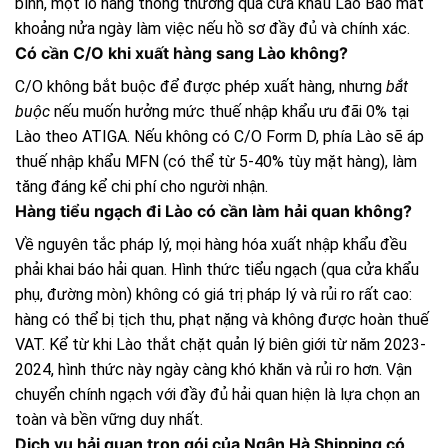
bình, một lô hàng thông thường qua cửa khẩu Lao Bảo mất
khoảng nửa ngày làm việc nếu hồ sơ đầy đủ và chính xác.
Có cần C/O khi xuất hàng sang Lào không?
C/O không bắt buộc để được phép xuất hàng, nhưng
bắt
buộc
nếu muốn hưởng mức thuế nhập khẩu ưu đãi 0% tại
Lào theo ATIGA. Nếu không có C/O Form D, phía Lào sẽ áp
thuế nhập khẩu MFN (có thể từ 5-40% tùy mặt hàng), làm
tăng đáng kể chi phí cho người nhận.
Hàng tiểu ngạch đi Lào có cần làm hải quan không?
Về nguyên tắc pháp lý, mọi hàng hóa xuất nhập khẩu đều
phải khai báo hải quan. Hình thức tiểu ngạch (qua cửa khẩu
phụ, đường mòn) không có giá trị pháp lý và rủi ro rất cao:
hàng có thể bị tịch thu, phạt nặng và không được hoàn thuế
VAT. Kể từ khi Lào thắt chặt quản lý biên giới từ năm 2023-
2024, hình thức này ngày càng khó khăn và rủi ro hơn. Vận
chuyển chính ngạch với đầy đủ hải quan hiện là lựa chọn an
toàn và bền vững duy nhất.
Dịch vụ hải quan trọn gói của Ngân Hà Shipping có