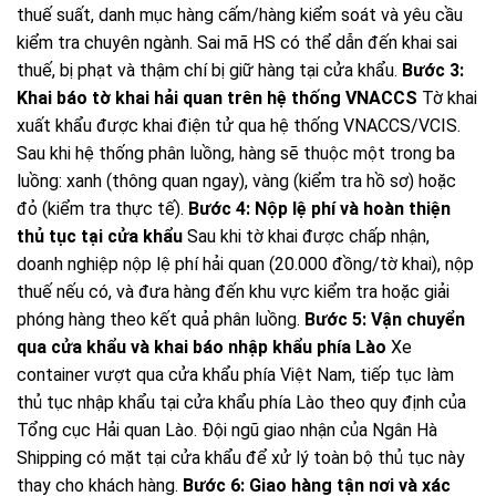
thuế suất, danh mục hàng cấm/hàng kiểm soát và yêu cầu
kiểm tra chuyên ngành. Sai mã HS có thể dẫn đến khai sai
thuế, bị phạt và thậm chí bị giữ hàng tại cửa khẩu.
Bước 3:
Khai báo tờ khai hải quan trên hệ thống VNACCS
Tờ khai
xuất khẩu được khai điện tử qua hệ thống VNACCS/VCIS.
Sau khi hệ thống phân luồng, hàng sẽ thuộc một trong ba
luồng: xanh (thông quan ngay), vàng (kiểm tra hồ sơ) hoặc
đỏ (kiểm tra thực tế).
Bước 4: Nộp lệ phí và hoàn thiện
thủ tục tại cửa khẩu
Sau khi tờ khai được chấp nhận,
doanh nghiệp nộp lệ phí hải quan (20.000 đồng/tờ khai), nộp
thuế nếu có, và đưa hàng đến khu vực kiểm tra hoặc giải
phóng hàng theo kết quả phân luồng.
Bước 5: Vận chuyển
qua cửa khẩu và khai báo nhập khẩu phía Lào
Xe
container vượt qua cửa khẩu phía Việt Nam, tiếp tục làm
thủ tục nhập khẩu tại cửa khẩu phía Lào theo quy định của
Tổng cục Hải quan Lào. Đội ngũ giao nhận của Ngân Hà
Shipping có mặt tại cửa khẩu để xử lý toàn bộ thủ tục này
thay cho khách hàng.
Bước 6: Giao hàng tận nơi và xác