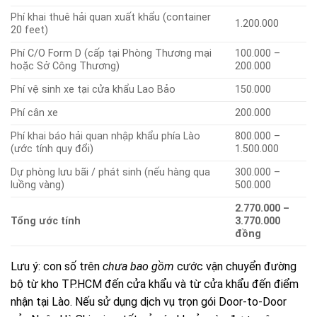
Phí khai thuê hải quan xuất khẩu (container
1.200.000
20 feet)
Phí C/O Form D (cấp tại Phòng Thương mại
100.000 –
hoặc Sở Công Thương)
200.000
Phí vệ sinh xe tại cửa khẩu Lao Bảo
150.000
Phí cân xe
200.000
Phí khai báo hải quan nhập khẩu phía Lào
800.000 –
(ước tính quy đổi)
1.500.000
Dự phòng lưu bãi / phát sinh (nếu hàng qua
300.000 –
luồng vàng)
500.000
2.770.000 –
Tổng ước tính
3.770.000
đồng
Lưu ý: con số trên
chưa bao gồm
cước vận chuyển đường
bộ từ kho TP.HCM đến cửa khẩu và từ cửa khẩu đến điểm
nhận tại Lào. Nếu sử dụng dịch vụ trọn gói Door-to-Door