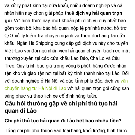
và xử lý phát sinh tại cửa khẩu, nhiều doanh nghiệp và cá
nhân hiện nay chọn giải pháp thuê
dịch vụ hải quan trọn
gói
. Với hình thức này, một khoản phí dịch vụ duy nhất bao
gồm toàn bộ: khai báo hải quan, nộp lệ phí nhà nước, hỗ trợ
C/O, xử lý kiểm tra chuyên ngành và theo dõi hàng tại cửa
khẩu. Ngân Hà Shipping cung cấp gói dịch vụ này cho tuyến
Việt-Lào với đội ngũ nhân viên hải quan chuyên trách có mặt
thường xuyên tại các cửa khẩu Lao Bảo, Cha Lo và Cầu
Treo. Quy trình báo giá trong vòng 5 phút, hàng được nhận
tận kho và giao tận nơi tại bất kỳ tỉnh thành nào tại Lào. Đối
với doanh nghiệp ở Hà Nội và các tỉnh phía Bắc, dịch vụ
vận
chuyển hàng từ Hà Nội đi Lào
với hải quan trọn gói cũng sẵn
sàng phục vụ theo lịch xe cố định hàng tuần.
Câu hỏi thường gặp về chi phí thủ tục hải
quan đi Lào
Chi phí thủ tục hải quan đi Lào hết bao nhiêu tiền?
Tổng chi phí phụ thuộc vào loại hàng, khối lượng, hình thức