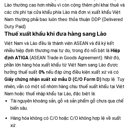
Lào thường cao hơn nhiều vì còn cộng thêm phí khai thuê và
các chi phí tại cửa khẩu phía Lào mà đơn vị xuất khẩu Việt
Nam thường phải bao luôn theo thỏa thuận DDP (Delivered
Duty Paid).
Thuế xuất khẩu khi đưa hàng sang Lào
Việt Nam và Lào đều là thành viên ASEAN và đã ký kết
nhiều hiệp định thương mại tự do, trong đó nổi bật là
Hiệp
định ATIGA
(ASEAN Trade in Goods Agreement). Nhờ đó,
phần lớn hàng hóa xuất khẩu từ Việt Nam sang Lào được
hưởng thuế suất
0%
nếu đáp ứng điều kiện xuất xứ và có
Giấy chứng nhận xuất xứ mẫu D (C/O Form D)
hợp lệ. Tuy
nhiên, vẫn có một số nhóm hàng chịu thuế xuất khẩu tại Việt
Nam hoặc thuế nhập khẩu tại Lào, đặc biệt là:
Tài nguyên khoáng sản, gỗ và sản phẩm gỗ chưa qua chế
biến sâu.
Hàng hóa không có C/O hoặc C/O không hợp lệ về xuất
xứ.