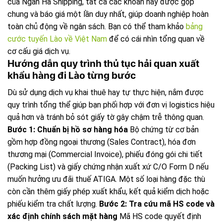
của Ngân Hà Shipping, tất cả các khoản này được gộp
chung và báo giá một lần duy nhất, giúp doanh nghiệp hoàn
toàn chủ động về ngân sách. Bạn có thể tham khảo
bảng
cước tuyến Lào về Việt Nam
để có cái nhìn tổng quan về
cơ cấu giá dịch vụ.
Hướng dẫn quy trình thủ tục hải quan xuất
khẩu hàng đi Lào từng bước
Dù sử dụng dịch vụ khai thuê hay tự thực hiện, nắm được
quy trình tổng thể giúp bạn phối hợp với đơn vị logistics hiệu
quả hơn và tránh bỏ sót giấy tờ gây chậm trễ thông quan.
Bước 1: Chuẩn bị hồ sơ hàng hóa
Bộ chứng từ cơ bản
gồm hợp đồng ngoại thương (Sales Contract), hóa đơn
thương mại (Commercial Invoice), phiếu đóng gói chi tiết
(Packing List) và giấy chứng nhận xuất xứ C/O Form D nếu
muốn hưởng ưu đãi thuế ATIGA. Một số loại hàng đặc thù
còn cần thêm giấy phép xuất khẩu, kết quả kiểm dịch hoặc
phiếu kiểm tra chất lượng.
Bước 2: Tra cứu mã HS code và
xác định chính sách mặt hàng
Mã HS code quyết định