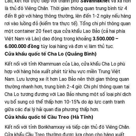
Lào, kết nối trực tiếp với thành phố
Savannakhet
và xa hơn
là thủ đô Viêng Chăn. Thời gian thông quan trung bình từ 4
đến 8 giờ với hàng thông thường, lên đến 1-2 ngày nếu hàng
rơi vào luồng đỏ (kiểm tra thực tế). Tổng chi phí thông quan
một container 20 feet qua cửa khẩu Lao Bảo (cả hai phía
Việt Nam và Lào) dao động trong khoảng
3.500.000 –
6.000.000 đồng
tùy loại hàng và đơn vị làm thủ tục.
Cửa khẩu quốc tế Cha Lo (Quảng Bình)
Kết nối với tỉnh Khammuan của Lào, cửa khẩu Cha Lo phù
hợp với hàng hóa xuất phát từ khu vực miền Trung Việt
Nam. Lưu lượng xe ít hơn Lao Bảo nên thời gian thông quan
thường nhanh hơn, trung bình 2-4 giờ. Chi phí thông quan tại
Cha Lo tương đương với Lao Bảo nhưng một số loại phí dịch
vụ bổ sung có thể thấp hơn 10-15% do áp lực cạnh tranh
giữa các đại lý hải quan địa phương thấp hơn.
Cửa khẩu quốc tế Cầu Treo (Hà Tĩnh)
Kết nối với tỉnh Borikhamxay và tiếp cận thủ đô Viêng Chăn.
Cửa khẩu Cầu Treo thường được lựa chọn cho hàng xuất