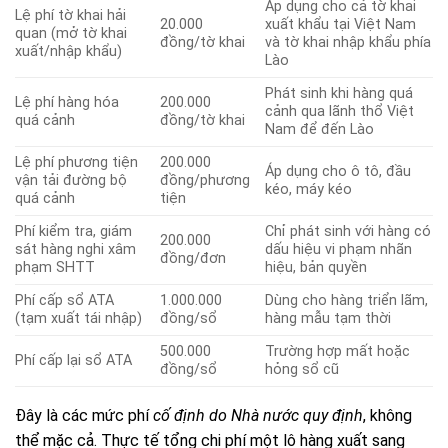
Áp dụng cho cả tờ khai
Lệ phí tờ khai hải
20.000
xuất khẩu tại Việt Nam
quan (mở tờ khai
đồng/tờ khai
và tờ khai nhập khẩu phía
xuất/nhập khẩu)
Lào
Phát sinh khi hàng quá
Lệ phí hàng hóa
200.000
cảnh qua lãnh thổ Việt
quá cảnh
đồng/tờ khai
Nam để đến Lào
Lệ phí phương tiện
200.000
Áp dụng cho ô tô, đầu
vận tải đường bộ
đồng/phương
kéo, máy kéo
quá cảnh
tiện
Phí kiểm tra, giám
Chỉ phát sinh với hàng có
200.000
sát hàng nghi xâm
dấu hiệu vi phạm nhãn
đồng/đơn
phạm SHTT
hiệu, bản quyền
Phí cấp sổ ATA
1.000.000
Dùng cho hàng triển lãm,
(tạm xuất tái nhập)
đồng/sổ
hàng mẫu tạm thời
500.000
Trường hợp mất hoặc
Phí cấp lại sổ ATA
đồng/sổ
hỏng sổ cũ
Đây là các mức phí
cố định do Nhà nước quy định
, không
thể mặc cả. Thực tế tổng chi phí một lô hàng xuất sang