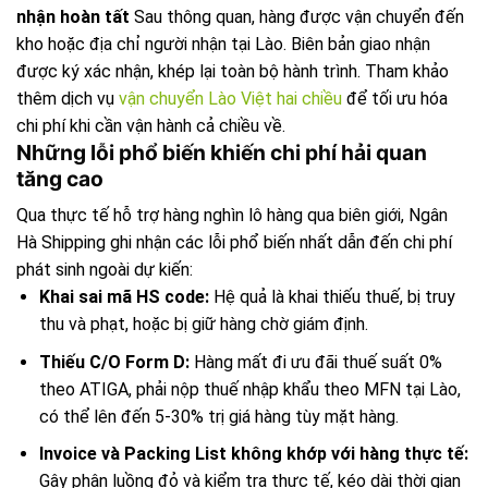
nhận hoàn tất
Sau thông quan, hàng được vận chuyển đến
kho hoặc địa chỉ người nhận tại Lào. Biên bản giao nhận
được ký xác nhận, khép lại toàn bộ hành trình. Tham khảo
thêm dịch vụ
vận chuyển Lào Việt hai chiều
để tối ưu hóa
chi phí khi cần vận hành cả chiều về.
Những lỗi phổ biến khiến chi phí hải quan
tăng cao
Qua thực tế hỗ trợ hàng nghìn lô hàng qua biên giới, Ngân
Hà Shipping ghi nhận các lỗi phổ biến nhất dẫn đến chi phí
phát sinh ngoài dự kiến:
Khai sai mã HS code:
Hệ quả là khai thiếu thuế, bị truy
thu và phạt, hoặc bị giữ hàng chờ giám định.
Thiếu C/O Form D:
Hàng mất đi ưu đãi thuế suất 0%
theo ATIGA, phải nộp thuế nhập khẩu theo MFN tại Lào,
có thể lên đến 5-30% trị giá hàng tùy mặt hàng.
Invoice và Packing List không khớp với hàng thực tế:
Gây phân luồng đỏ và kiểm tra thực tế, kéo dài thời gian