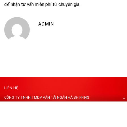
để nhận tư vấn miễn phí từ chuyên gia.
ADMIN
LIÊN HỆ
CÔNG TY TNHH TMDV VẬN TẢI NGÂN HÀ SHIPPING
Địa chỉ: K57 Trần Ngọc Sương, Phường Cẩm Lệ, TP Đà Nẵng, Việt Nam.
Kho ĐN: 147 Trung Lương 14 - Phường Hòa Xuân - TP Đà Nẵng, Việt
Nam