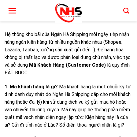
Hướng Dẫn Đăng Ký & Sử Dụng Mã Khách 
Chuyển
đến
nội
dung
Hệ thống kho bãi của Ngân Hà Shipping mỗi ngày tiếp nhận
hàng ngàn kiện hàng từ nhiều nguồn khác nhau (Shopee,
Lazada, Taobao, xưởng sản xuất gửi đến…). Để hàng hóa
không bị thất lạc và được phân loại đúng chủ nhân, việc tạo
và sử dụng
Mã Khách Hàng (Customer Code)
là quy định
BẮT BUỘC.
1. Mã khách hàng là gì?
Mã khách hàng là một chuỗi ký tự
định danh duy nhất do Ngân Hà Shipping cấp cho mỗi khách
hàng (hoặc đại lý) khi sử dụng dịch vụ ký gửi, mua hộ hoặc
vận chuyển thường xuyên. Mã này giúp hệ thống phần mềm
quét mã vạch nhận diện ngay lập tức: Kiện hàng này là của
ai? Gửi đi tỉnh nào ở Lào? Số điện thoại người nhận là gì?