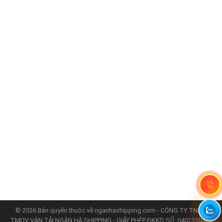
MUA HỘ
Cách thức đặt hàng
Hướng dẫn mua hàng
Chính sách mua hàng
Thời gian nhận được hàng
SHIP HỘ
Mã khách hàng
Thủ tục hải quan
Danh sách đại lý
© 2026 Bản quyền thuộc về nganhashipping.com - CÔNG TY TNHH
TMDV VẬN TẢI NGÂN HÀ SHIPPING - GIẤY PHÉP ĐKKD SỐ: 0402310523