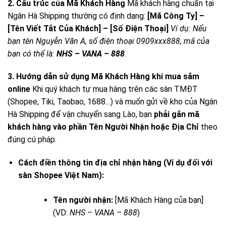
2. Cấu trúc của Mã Khách Hàng
Mã khách hàng chuẩn tại
Ngân Hà Shipping thường có định dạng:
[Mã Công Ty] –
[Tên Viết Tắt Của Khách] – [Số Điện Thoại]
Ví dụ: Nếu
bạn tên Nguyễn Văn A, số điện thoại 0909xxx888, mã của
bạn có thể là:
NHS – VANA – 888
.
3. Hướng dẫn sử dụng Mã Khách Hàng khi mua sắm
online
Khi quý khách tự mua hàng trên các sàn TMĐT
(Shopee, Tiki, Taobao, 1688…) và muốn gửi về kho của Ngân
Hà Shipping để vận chuyển sang Lào, bạn
phải gắn mã
khách hàng vào phần Tên Người Nhận hoặc Địa Chỉ
theo
đúng cú pháp.
Cách điền thông tin địa chỉ nhận hàng (Ví dụ đối với
sàn Shopee Việt Nam):
Tên người nhận:
[Mã Khách Hàng của bạn]
(VD:
NHS – VANA – 888
)