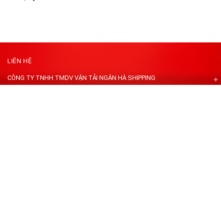
LIÊN HỆ
CÔNG TY TNHH TMDV VẬN TẢI NGÂN HÀ SHIPPING
Địa chỉ: K57 Trần Ngọc Sương, Phường Cẩm Lệ, TP Đà Nẵng, Việt Nam.
Kho ĐN: 147 Trung Lương 14 - Phường Hòa Xuân - TP Đà Nẵng, Việt
Nam
Kho HN : Bãi xe 86 cạnh công viên yên sở quận Hoàng Mai, Hà Nội
Kho HCM: Đ. A8, Khu Phố 5, Bình Tân, Hồ Chí Minh
Mã số thuế : 0402310523
Hotline:
0399194394 - 0968337794
Email:
Nganhashipping@gmail.com